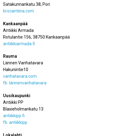
Satakunnankatu 38, Pori
brocantiina.com
Kankaanpää
Antiikki Armada
Rotulantie 156, 38750 Kankaanpää
antiikkiarmada.fi
Rauma
Lännen Vanhatavara
Hakunintie10
vanhatavara.com
fb. lännenvanhatavara
Uusikaupunki
Antiikki PP
Blasieholmankatu 13
antiikkipp.fi
fb. antiikkipp
Lokalahti