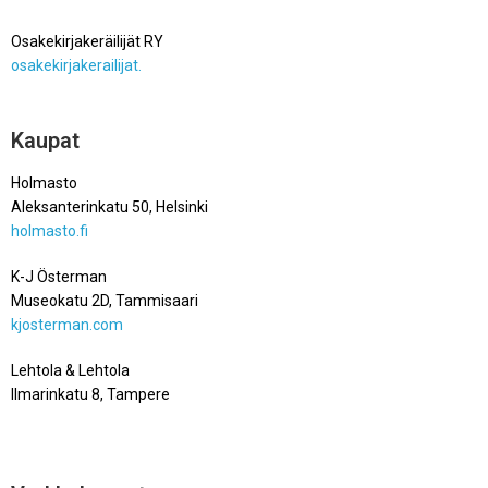
.
Osakekirjakeräilijät RY
osakekirjakerailijat.
Kaupat
Holmasto
Aleksanterinkatu 50, Helsinki
holmasto.fi
K-J Österman
Museokatu 2D, Tammisaari
kjosterman.com
Lehtola & Lehtola
Ilmarinkatu 8, Tampere
llshop.fi