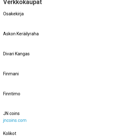
Verkkokaupat
Osakekirja
osakekirja.fi
Askon Keräilyraha
kerailyraha.fi
Divari Kangas
divarikangas.fi
Finmani
finmani.fi
Finntimo
finntimo.com
JN coins
jncoins.com
Kolikot