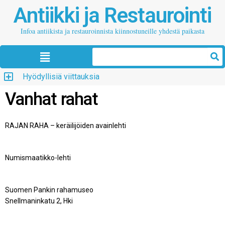
Antiikki ja Restaurointi
Infoa antiikista ja restauroinnista kiinnostuneille yhdestä paikasta
Hyödyllisiä viittauksia
Vanhat rahat
RAJAN RAHA – keräilijöiden avainlehti
Pohjois-Karjalan Numismaatikot ry
Numismaatikko-lehti
numismaatikko.fi/lehti
Suomen Pankin rahamuseo
Snellmaninkatu 2, Hki
rahamuseo.fi