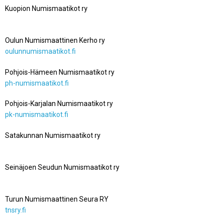
Kuopion Numismaatikot ry
kuopion-numismaatikot-ry.fi
Oulun Numismaattinen Kerho ry
oulunnumismaatikot.fi
Pohjois-Hämeen Numismaatikot ry
ph-numismaatikot.fi
Pohjois-Karjalan Numismaatikot ry
pk-numismaatikot.fi
Satakunnan
Numismaatikot ry
satakunnannumismaatikot.fi
Seinäjoen Seudun Numismaatikot ry
sjoennumismaatikot.nettisivu.org
Turun Numismaattinen Seura RY
tnsry.fi