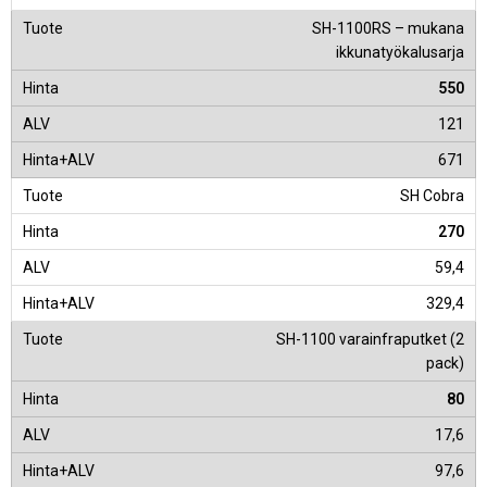
SH-1100RS – mukana
ikkunatyökalusarja
550
121
671
SH Cobra
270
59,4
329,4
SH-1100 varainfraputket (2
pack)
80
17,6
97,6