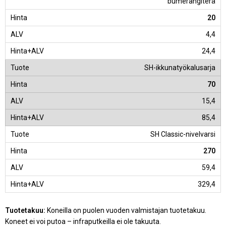
bumerangiterä
20
4,4
24,4
SH-ikkunatyökalusarja
70
15,4
85,4
SH Classic-nivelvarsi
270
59,4
329,4
Tuotetakuu:
Koneilla on puolen vuoden valmistajan tuotetakuu.
Koneet ei voi putoa – infraputkeilla ei ole takuuta.