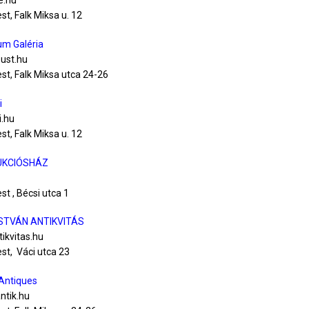
e.hu
t, Falk Miksa u. 12
ium Galéria
zust.hu
t, Falk Miksa utca 24-26
i
i.hu
t, Falk Miksa u. 12
UKCIÓSHÁZ
t , Bécsi utca 1
ISTVÁN ANTIKVITÁS
ikvitas.hu
st, Váci utca 23
 Antiques
ntik.hu