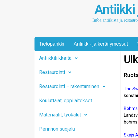
Antiikki
Infoa antiikista ja restaur
Tietopankki
Antiikki- ja keräilymessut
Ulk
Antiikkiliikkeitä
Restaurointi
Ruots
Restaurointi – rakentaminen
The Sw
konstan
Kouluttajat, oppilaitokset
Bohms 
Materiaalit, työkalut
Landsv
bohmsa
Perinnön suojelu
Skajs 