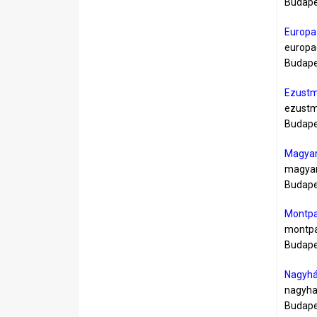
Budapes
Europa 
europa
Budapes
Ezustm
ezustm
Budapes
Magyar
magyar
Budapes
Montpa
montpa
Budapes
Nagyhá
nagyha
Budape