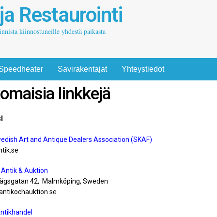
 ja Restaurointi
oinnista kiinnostuneille yhdestä paikasta
Speedheater
Savirakentajat
Yhteystiedot
omaisia linkkejä
i
edish Art and Antique Dealers Association (SKAF)
tik.se
Antik & Auktion
ägsgatan 42, Malmköping, Sweden
ntikochauktion.se
Antikhandel