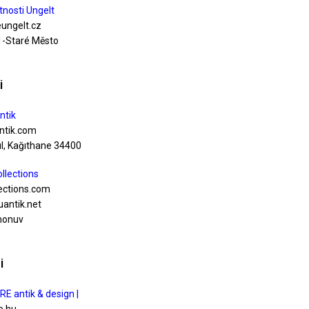
tnosti Ungelt
eungelt.cz
1-Staré Město
i
ntik
ntik.com
l, Kağıthane 34400
llections
lections.com
uantik.net
monuv
i
E antik & design |