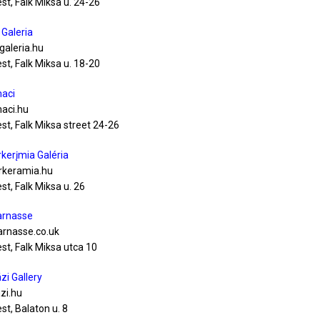
t, Falk Miksa u. 24-26
Galeria
galeria.hu
t, Falk Miksa u. 18-20
aci
aci.hu
t, Falk Miksa street 24-26
kerįmia Galéria
keramia.hu
t, Falk Miksa u. 26
rnasse
rnasse.co.uk
t, Falk Miksa utca 10
zi Gallery
zi.hu
st, Balaton u. 8