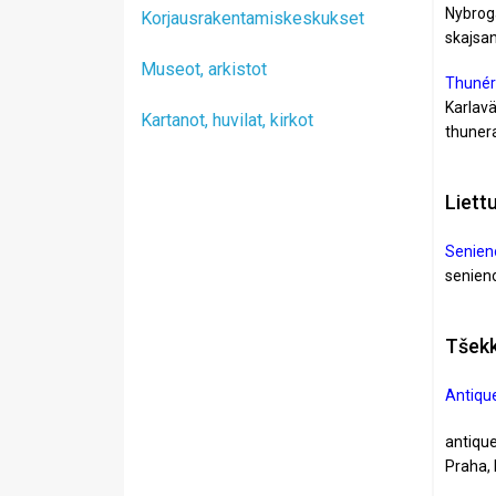
Nybrog
Korjausrakentamiskeskukset
skajsan
Museot, arkistot
Thunér
Karlav
Kartanot, huvilat, kirkot
thuner
Liett
Senien
senien
Tšekk
Antiqu
antiqu
Praha, 