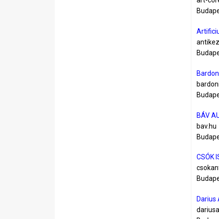
art-cor
Budapes
Artific
antike
Budapes
Bardon
bardon
Budapes
BÁV A
bav.hu
Budapes
CSÓK 
csokant
Budape
Darius
dariusa