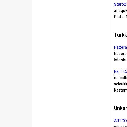
Staroži
antiqu
Praha 
Turkk
Hazera
hazera
İstanbu
Na`T Co
natcol
selcukl
Kasta
Unkar
ARTCOR