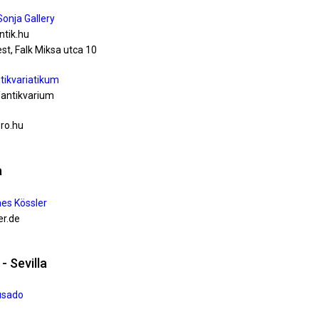
Sonja Gallery
ntik.hu
t, Falk Miksa utca 10
ntikvariatikum
u/antikvarium
pro.hu
a
es Kössler
er.de
- Sevilla
usado